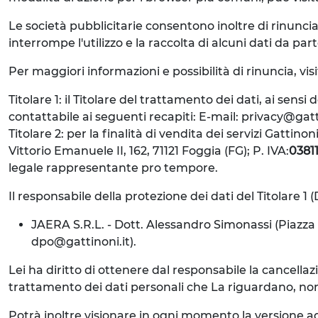
Le società pubblicitarie consentono inoltre di rinuncia
interrompe l'utilizzo e la raccolta di alcuni dati da parte
Per maggiori informazioni e possibilità di rinuncia, vis
Titolare 1: il Titolare del trattamento dei dati, ai sens
contattabile ai seguenti recapiti: E-mail: privacy@gat
Titolare 2: per la finalità di vendita dei servizi Gattin
Vittorio Emanuele II, 162, 71121 Foggia (FG); P. IVA:
0381
legale rappresentante pro tempore.
Il responsabile della protezione dei dati del Titolare 1 
JAERA S.R.L. - Dott. Alessandro Simonassi (Piazza D
dpo@gattinoni.it).
Lei ha diritto di ottenere dal responsabile la cancellazio
trattamento dei dati personali che La riguardano, nonché i
Potrà inoltre visionare in ogni momento la versione ag