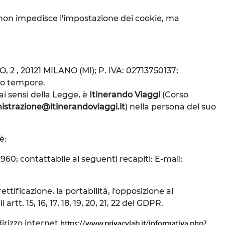
iò non impedisce l'impostazione dei cookie, ma
TO, 2 , 20121 MILANO (MI); P. IVA: 02713750137;
pro tempore.
 ai sensi della Legge, è
Itinerando Viaggi
(Corso
strazione@itinerandoviaggi.it
) nella persona del suo
è:
960; contattabile ai seguenti recapiti: E-mail:
ettificazione, la portabilità, l'opposizione al
tt. 15, 16, 17, 18, 19, 20, 21, 22 del GDPR.
irizzo internet
https://www.privacylab.it/informativa.php?