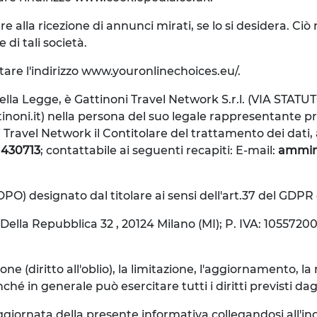
re alla ricezione di annunci mirati, se lo si desidera. C
 di tali società.
itare l'indirizzo www.youronlinechoices.eu/.
i della Legge, è Gattinoni Travel Network S.r.l. (VIA STATU
tinoni.it) nella persona del suo legale rappresentante 
oni Travel Network il Contitolare del trattamento dei dati,
1430713
; contattabile ai seguenti recapiti: E-mail:
ammini
(DPO) designato dal titolare ai sensi dell'art.37 del GDPR 
ella Repubblica 32 , 20124 Milano (MI); P. IVA: 10557200
ne (diritto all'oblio), la limitazione, l'aggiornamento, la r
n generale può esercitare tutti i diritti previsti dagli ar
giornata della presente informativa collegandosi all'ind