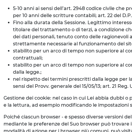
5-10 anni ai sensi dell’art. 2948 codice civile che 
per 10 anni delle scritture contabili; art. 22 del D.
Fino alla durata della Sessione. Legittimo interess
titolare del trattamento o di terzi, a condizione ch
dei dati personali, tenuto conto delle ragionevoli a
strettamente necessarie al funzionamento del sito 
stabilito per un arco di tempo non superiore al con
contrattuali;
stabilito per un arco di tempo non superiore al cons
dalla legge.;
nel rispetto dei termini prescritti dalla legge per l
sensi del Provv. generale del 15/05/13; art. 21 Reg.
Gestione dei cookie: nel caso in cui Lei abbia dubbi o 
e la lettura, ad esempio modificando le impostazioni su
Poiché ciascun browser - e spesso diverse versioni de
mediante le preferenze del Suo browser può trovare i
modalità di azione per i browser più comuni, può visit