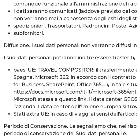
comunque funzionale all'amministrazione del rap
I dati saranno comunicati (laddove previsto dal co
non verranno mai a conoscenza degli esiti degli ste
spedizionieri, Trasportatori, Padroncini, Poste, Azi
subfornitori.
Diffusione: I suoi dati personali non verranno diffusi 
I suoi dati personali potranno inoltre essere trasferiti,
paesi UE: TRAVEL COMPOSITOR: il trasferimento è d
Spagna. Microsoft 365: in accordo con il contratto d
for Business, SharePoint, Office 365,...), in tale s
https://docs.microsoft.com/it-it/microsoft-365/
Microsoft stessa a questo link. Il data center GEOS
l’azienda. I data center dell'Unione europea si trov
Stati extra UE: in caso di viaggi ai sensi dell'artic
Periodo di Conservazione. Le segnaliamo che, nel rispetto
periodo di conservazione dei Suoi dati personali è: