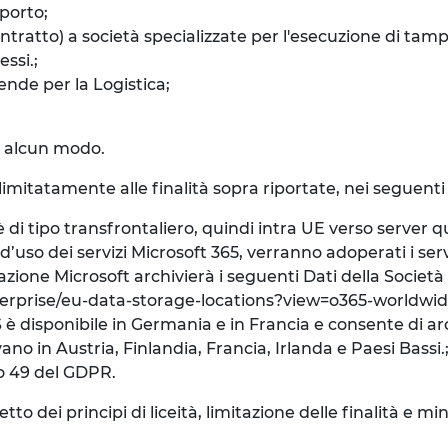
porto;
ntratto) a società specializzate per l'esecuzione di tam
ssi.;
ende per la Logistica;
in alcun modo.
 limitatamente alle finalità sopra riportate, nei seguenti 
i tipo transfrontaliero, quindi intra UE verso server q
’uso dei servizi Microsoft 365, verranno adoperati i serv
ituazione Microsoft archivierà i seguenti Dati della Societ
enterprise/eu-data-storage-locations?view=o365-worldwi
 è disponibile in Germania e in Francia e consente di arch
ano in Austria, Finlandia, Francia, Irlanda e Paesi Bassi.
olo 49 del GDPR.
 dei principi di liceità, limitazione delle finalità e mini