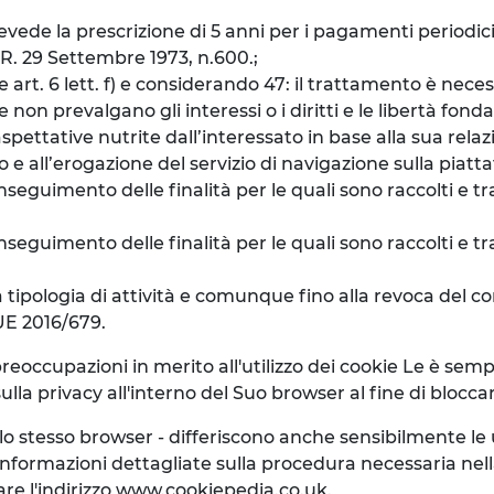
prevede la prescrizione di 5 anni per i pagamenti periodic
P.R. 29 Settembre 1973, n.600.;
e art. 6 lett. f) e considerando 47: il trattamento è nece
e non prevalgano gli interessi o i diritti e le libertà fo
spettative nutrite dall’interessato in base alla sua relazi
e all’erogazione del servizio di navigazione sulla piatt
seguimento delle finalità per le quali sono raccolti e tra
eguimento delle finalità per le quali sono raccolti e tra
a tipologia di attività e comunque fino alla revoca del con
 UE 2016/679.
preoccupazioni in merito all'utilizzo dei cookie Le è se
lla privacy all'interno del Suo browser al fine di blocca
llo stesso browser - differiscono anche sensibilmente l
nformazioni dettagliate sulla procedura necessaria nel
are l'indirizzo www.cookiepedia.co.uk.